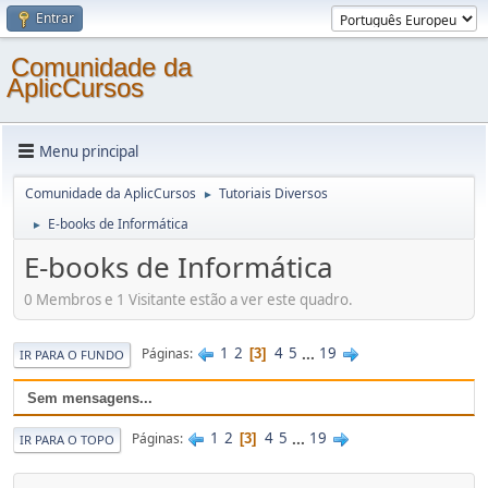
Entrar
Comunidade da
AplicCursos
Menu principal
Comunidade da AplicCursos
Tutoriais Diversos
►
E-books de Informática
►
E-books de Informática
0 Membros e 1 Visitante estão a ver este quadro.
1
2
4
5
...
19
Páginas
3
IR PARA O FUNDO
Sem mensagens...
1
2
4
5
...
19
Páginas
3
IR PARA O TOPO