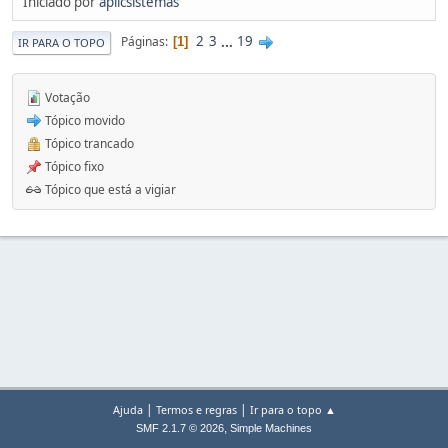
Iniciado por
aplicsistemas
2
3
...
19
Páginas
1
IR PARA O TOPO
Votação
Tópico movido
Tópico trancado
Tópico fixo
Tópico que está a vigiar
|
|
Ajuda
Termos e regras
Ir para o topo ▲
,
SMF 2.1.7 © 2026
Simple Machines