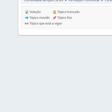
Comunidade da AplicCursos
Formação Profissional
Curs
►
►
Votação
Tópico trancado
Tópico movido
Tópico fixo
Tópico que está a vigiar