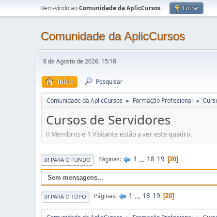
Bem-vindo ao
Comunidade da AplicCursos
.
Entrar
Comunidade da AplicCursos
8 de Agosto de 2026, 15:18
Início
Pesquisar
Comunidade da AplicCursos
Formação Profissional
Curs
►
►
Cursos de Servidores
0 Membros e 1 Visitante estão a ver este quadro.
1
...
18
19
Páginas
20
IR PARA O FUNDO
Sem mensagens...
1
...
18
19
Páginas
20
IR PARA O TOPO