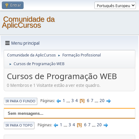
Entrar
Comunidade da
AplicCursos
Menu principal
Comunidade da AplicCursos
Formação Profissional
►
Cursos de Programação WEB
►
Cursos de Programação WEB
0 Membros e 1 Visitante estão a ver este quadro.
1
...
3
4
6
7
...
20
Páginas
5
IR PARA O FUNDO
Sem mensagens...
1
...
3
4
6
7
...
20
Páginas
5
IR PARA O TOPO