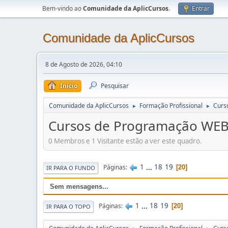
Bem-vindo ao
Comunidade da AplicCursos
.
Entrar
Comunidade da AplicCursos
8 de Agosto de 2026, 04:10
Início
Pesquisar
Comunidade da AplicCursos
Formação Profissional
Curs
►
►
Cursos de Programação WE
0 Membros e 1 Visitante estão a ver este quadro.
1
...
18
19
Páginas
20
IR PARA O FUNDO
Sem mensagens...
1
...
18
19
Páginas
20
IR PARA O TOPO