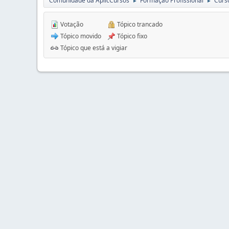
Comunidade da AplicCursos
Formação Profissional
Curs
►
►
Votação
Tópico trancado
Tópico movido
Tópico fixo
Tópico que está a vigiar