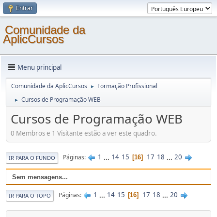
Entrar
Comunidade da
AplicCursos
Menu principal
Comunidade da AplicCursos
Formação Profissional
►
Cursos de Programação WEB
►
Cursos de Programação WEB
0 Membros e 1 Visitante estão a ver este quadro.
1
...
14
15
17
18
...
20
Páginas
16
IR PARA O FUNDO
Sem mensagens...
1
...
14
15
17
18
...
20
Páginas
16
IR PARA O TOPO