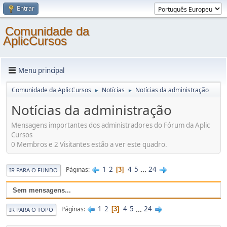
Entrar
Comunidade da
AplicCursos
Menu principal
Comunidade da AplicCursos
Notícias
Notícias da administração
►
►
Notícias da administração
Mensagens importantes dos administradores do Fórum da Aplic
Cursos
0 Membros e 2 Visitantes estão a ver este quadro.
1
2
4
5
...
24
Páginas
3
IR PARA O FUNDO
Sem mensagens...
1
2
4
5
...
24
Páginas
3
IR PARA O TOPO