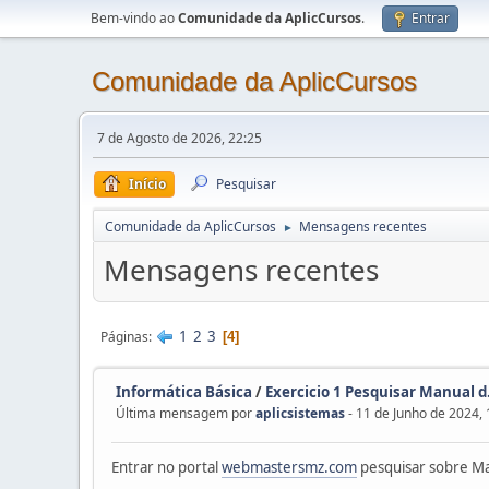
Bem-vindo ao
Comunidade da AplicCursos
.
Entrar
Comunidade da AplicCursos
7 de Agosto de 2026, 22:25
Início
Pesquisar
Comunidade da AplicCursos
Mensagens recentes
►
Mensagens recentes
1
2
3
Páginas
4
Informática Básica
/
Exercicio 1 Pesquisar Manual d.
Última mensagem por
aplicsistemas
- 11 de Junho de 2024, 
Entrar no portal
webmastersmz.com
pesquisar sobre Man