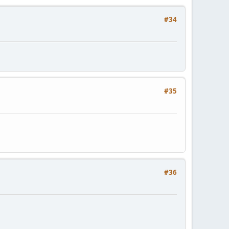
#34
#35
#36