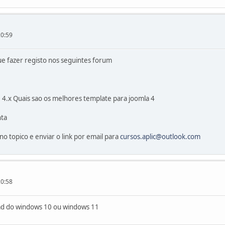
20:59
e fazer registo nos seguintes forum
 4.x Quais sao os melhores template para joomla 4
nta
o topico e enviar o link por email para
cursos.aplic@outlook.com
20:58
oad do windows 10 ou windows 11