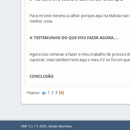
Para mi veio mesmo a calhar porque aqui na Matola nao t
melhor coisa
4- TESTEMUNHO DO QUE VOU FAZER AGORA....
Agora vou comecar a fazer o meu trabalho de procura d
nacional..mais tambem tem aqui o meu CV no forum que q
CONCLUSÃO
1
2
3
Páginas
4
,
SMF 2.1.7 © 2026
Simple Machines