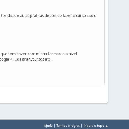
 dicas e aulas praticas depois de fazer o curso isso e
s que tem haver com minha formacao a nivel
gle +....da shanycursos etc..
|
|
Ajuda
Termos e regras
Ir para o topo ▲