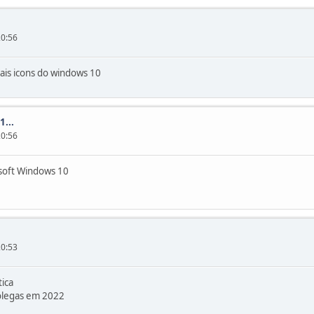
20:56
ais icons do windows 10
...
20:56
osoft Windows 10
20:53
ica
olegas em 2022