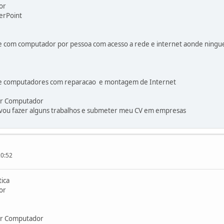
or
erPoint
a e com computador por pessoa com acesso a rede e internet aonde nin
 de computadores com reparacao e montagem de Internet
sar Computador
vou fazer alguns trabalhos e submeter meu CV em empresas
20:52
ica
or
sar Computador