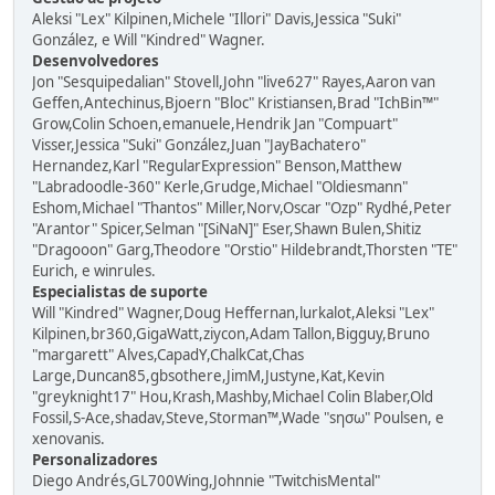
Aleksi "Lex" Kilpinen,Michele "Illori" Davis,Jessica "Suki"
González, e Will "Kindred" Wagner.
Desenvolvedores
Jon "Sesquipedalian" Stovell,John "live627" Rayes,Aaron van
Geffen,Antechinus,Bjoern "Bloc" Kristiansen,Brad "IchBin™"
Grow,Colin Schoen,emanuele,Hendrik Jan "Compuart"
Visser,Jessica "Suki" González,Juan "JayBachatero"
Hernandez,Karl "RegularExpression" Benson,Matthew
"Labradoodle-360" Kerle,Grudge,Michael "Oldiesmann"
Eshom,Michael "Thantos" Miller,Norv,Oscar "Ozp" Rydhé,Peter
"Arantor" Spicer,Selman "[SiNaN]" Eser,Shawn Bulen,Shitiz
"Dragooon" Garg,Theodore "Orstio" Hildebrandt,Thorsten "TE"
Eurich, e winrules.
Especialistas de suporte
Will "Kindred" Wagner,Doug Heffernan,lurkalot,Aleksi "Lex"
Kilpinen,br360,GigaWatt,ziycon,Adam Tallon,Bigguy,Bruno
"margarett" Alves,CapadY,ChalkCat,Chas
Large,Duncan85,gbsothere,JimM,Justyne,Kat,Kevin
"greyknight17" Hou,Krash,Mashby,Michael Colin Blaber,Old
Fossil,S-Ace,shadav,Steve,Storman™,Wade "sησω" Poulsen, e
xenovanis.
Personalizadores
Diego Andrés,GL700Wing,Johnnie "TwitchisMental"