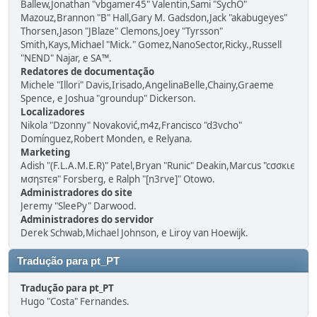
Ballew,Jonathan "vbgamer45" Valentin,Sami "SychO"
Mazouz,Brannon "B" Hall,Gary M. Gadsdon,Jack "akabugeyes"
Thorsen,Jason "JBlaze" Clemons,Joey "Tyrsson"
Smith,Kays,Michael "Mick." Gomez,NanoSector,Ricky.,Russell
"NEND" Najar, e SA™.
Redatores de documentação
Michele "Illori" Davis,Irisado,AngelinaBelle,Chainy,Graeme
Spence, e Joshua "groundup" Dickerson.
Localizadores
Nikola "Dzonny" Novaković,m4z,Francisco "d3vcho"
Domínguez,Robert Monden, e Relyana.
Marketing
Adish "(F.L.A.M.E.R)" Patel,Bryan "Runic" Deakin,Marcus "cσσкιє
мσηѕтєя" Forsberg, e Ralph "[n3rve]" Otowo.
Administradores do site
Jeremy "SleePy" Darwood.
Administradores do servidor
Derek Schwab,Michael Johnson, e Liroy van Hoewijk.
Tradução para pt_PT
Tradução para pt_PT
Hugo "Costa" Fernandes.