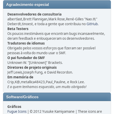
Agradecimento especial
Desenvolvedores de consultoria
albertlast,Brett Flannigan,Mark Rose,René-Gilles "Nao 尚"
Deberdt,tinoest, e toda a gente que contribuiu no
GitHub
.
Beta Testers
Os poucos inestimáveis que encontram bugs incansavelmente,
deram feedback e enlouqueceram os desenvolvedores.
Tradutores de idiomas
Obrigado pelos vossos esforços que fizeram ser possível
pessoas à volta do mundo usar o SMF.
O pai fundador do SMF
Unknown W. "[Unknown]" Brackets.
Diretores de projeto originais
Jeff Lewis,Joseph Fung, e David Recordon.
Em memória de
Crip,K@,metallica48423,Paul_Pauline, e Rock Lee.
E a quem tenhamos esquecido, um muito obrigado!
Software/Gráficos
Gráficos
Fugue Icons
| © 2012 Yusuke Kamiyamane | These icons are