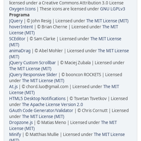
licensed under a Creative Commons Attribution 3.0 License
Oxygen Icons
| These icons are licensed under
GNU LGPLv3
Programa
JQuery
| © John Resig | Licensed under
The MIT License (MIT)
hoverIntent
| © Brian Cherne | Licensed under
The MIT
License (MIT)
SCEditor
| © Sam Clarke | Licensed under
The MIT License
(MIT)
animaDrag
| © Abel Mohler | Licensed under
The MIT License
(MIT)
jQuery Custom Scrollbar
| © Maciej Zubala | Licensed under
The MIT License (MIT)
jQuery Responsive Slider
| © booncon ROCKETS | Licensed
under
The MIT License (MIT)
At.js
| ©
chord.luo@gmail.com
| Licensed under
The MIT
License (MIT)
HTML5 Desktop Notifications
| © Tsvetan Tsvetkov | Licensed
under
The Apache License Version 2.0
GAuth Code Generator/Validator
| © Chris Cornutt | Licensed
under
The MIT License (MIT)
Dropzone.js
| © Matias Meno | Licensed under
The MIT
License (MIT)
Minify
| © Matthias Mullie | Licensed under
The MIT License
(MIT)